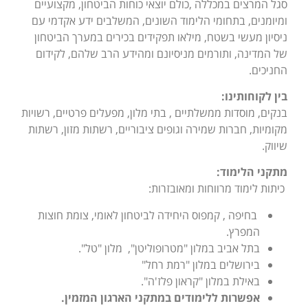
סגל המרצים במכללה ,כולם יוצאי כוחות הביטחון, מקצועיים
ומיומנים, בתחומי הלימוד השונים, המשלבים ידע אקדמי עם
ניסיון מעשי בשטח, מילאו תפקידים בכירים במערך הביטחון
של המדינה, ותורמים מניסיונם ומהידע הרב שלהם, לקידום
החניכים.
בין לקוחותינו
:
בנקים, מוסדות ממשלתיים , בתי מלון, מפעלים פרטיים, רשויות
מקומיות, חברות שמירה וגופים ציבוריים, רשתות מזון, רשתות
שיווק.
מתקני הלימוד
:
כיתות לימוד מרווחות ומאובזרות:
בחיפה , קמפוס היחידה לביטחון לאומי, צומת חוצות
המפרץ.
בתל אביב במלון "מטרופוליטן", מלון "טל".
בירושלים במלון "רמת רחל"
באילת במלון "קראון פלז'ה".
אפשרות ללימודים במתקני הארגון המזמין.