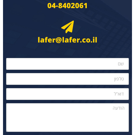
04-8402061
lafer@lafer.co.il