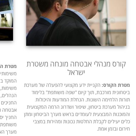
​קורס מנהלי אבטחה מונחה משטרת
מטרת הק
ישראל
משימותיו
המוקד במת
מטרת הקורס:
הקניית ידע מקצועי להפעלה של מערכת
משימות, 
ביטחונית מורכבת, תוך קיום "שפה משותפת" בלימוד
הנהלים, 
תורות הלחימה השונות. הנחלת המודעות והיכולות
החניכים י
בניהול מערכת ביטחון, שיפור ושדרוג הרמה המקצועית
אבטחה וא
והמוכנות המבצעית לעומדים בראש מערך הביטחון ומתן
החניך יס
כלים יעילים לקבלת החלטות נכונות ומהירות במצבי
משותפת ו
חירום ובזמן אמת.
מערך האב