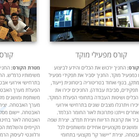
​קורס מפעילי מוקד
​קורס
ורס:
החניך ירכוש את הכלים והידע לביצוע
מטרת הקורס:
החניך 
 כמפעיל מוקד. החניך יסביר את תפקידי מפעיל
משימותיו כרמ"ש. החנ
קן, בגוף ואחוד בטריטוריה ביטחונית (ייעוד,
בתרחישי אירועי אבטח
תפקידים, סביבת עבודה). החניכים יכירו את
הפעלת מערך האבטחה
הכלים ושיטות העבודה בתחומי הפעלת המוקד.
משותפת ומושגים מקצ
כירו ויתרגלו מצבים שונים בתרחישי אירועי
מערך האבטחה. יצירת 
חרים וייתנו פתרונות לאור החומר הנלמד.
האבטחה. יישום מסק
ביר את קרונות הדיווח ויצירת תמ"צ. יצירת שפה
האבטחה לאור בחינה
מושגים מקצועיים אחידים ומשותפים לכל
הקיימים והשלמת הפע
טחה. יצירת "יישור קו" מקצועי בתחומי
ורלוונטי לעיסוק הרמ