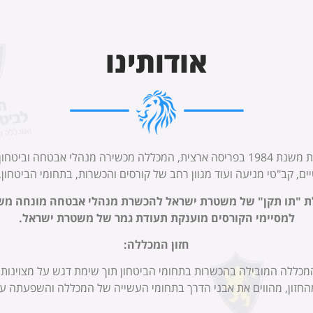
כללה
אודותינו
צועות
יטחון
פועלת משנת 1984 בפריסה ארצית, המכללה מכשירה מנהלי אבטחה וב
, קב"טי מניעה ועוד מגוון רחב של קורסים והכשרות, בתחומי הביטחון, ה
 "תו תקן" של משטרת ישראל להכשרת מנהלי אבטחה מונחה מש
למסיימי הקורסים מוענקת תעודת גמר של משטרת ישראל
.
מך שאתה יכול!
חזון המכללה
:
מכללה המובילה בהכשרות בתחומי הביטחון תוך שימת דגש על מצוינות ו
מהחזון, מהווים את אבני הדרך בתחומי העשייה של המכללה והשפעתה על
קרא עוד